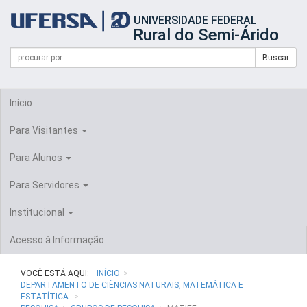
Início
UNIVERSIDADE FEDERAL
do
Rural do Semi-Árido
cabeçalho
do
Campo
Formulário
Buscar
portal
de
da
de
busca
UFERSA
Busca
Início
Para Visitantes
Para Alunos
Para Servidores
Institucional
Acesso à Informação
VOCÊ ESTÁ AQUI:
INÍCIO
DEPARTAMENTO DE CIÊNCIAS NATURAIS, MATEMÁTICA E
ESTATÍTICA