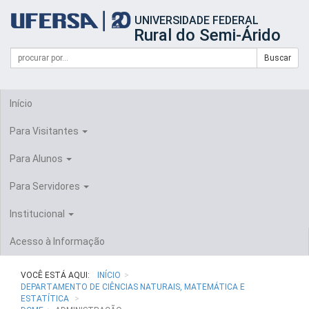
Início
UNIVERSIDADE FEDERAL
do
Rural do Semi-Árido
cabeçalho
do
Campo
Formulário
Buscar
portal
de
da
de
busca
UFERSA
Busca
Início
Para Visitantes
Para Alunos
Para Servidores
Institucional
Acesso à Informação
VOCÊ ESTÁ AQUI:
INÍCIO
DEPARTAMENTO DE CIÊNCIAS NATURAIS, MATEMÁTICA E
ESTATÍTICA