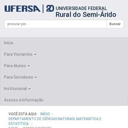
Início
UNIVERSIDADE FEDERAL
do
Rural do Semi-Árido
cabeçalho
do
Campo
Formulário
Buscar
portal
de
da
de
busca
UFERSA
Busca
Início
Para Visitantes
Para Alunos
Para Servidores
Institucional
Acesso à Informação
VOCÊ ESTÁ AQUI:
INÍCIO
DEPARTAMENTO DE CIÊNCIAS NATURAIS, MATEMÁTICA E
ESTATÍTICA