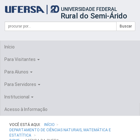
Início
UNIVERSIDADE FEDERAL
do
Rural do Semi-Árido
cabeçalho
do
Campo
Formulário
Buscar
portal
de
da
de
busca
UFERSA
Busca
Início
Para Visitantes
Para Alunos
Para Servidores
Institucional
Acesso à Informação
VOCÊ ESTÁ AQUI:
INÍCIO
DEPARTAMENTO DE CIÊNCIAS NATURAIS, MATEMÁTICA E
ESTATÍTICA