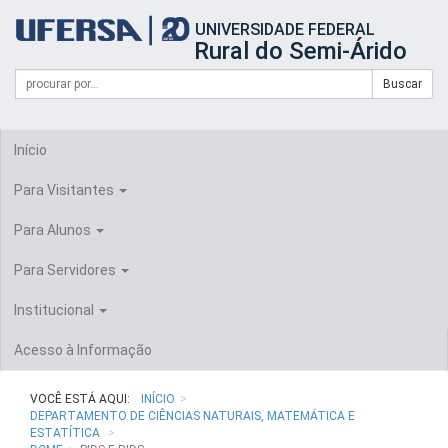
Início
UNIVERSIDADE FEDERAL
do
Rural do Semi-Árido
cabeçalho
do
Campo
Formulário
Buscar
portal
de
da
de
busca
UFERSA
Busca
Início
Para Visitantes
Para Alunos
Para Servidores
Institucional
Acesso à Informação
VOCÊ ESTÁ AQUI:
INÍCIO
DEPARTAMENTO DE CIÊNCIAS NATURAIS, MATEMÁTICA E
ESTATÍTICA