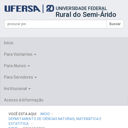
Início
UNIVERSIDADE FEDERAL
do
Rural do Semi-Árido
cabeçalho
do
Campo
Formulário
Buscar
portal
de
da
de
busca
UFERSA
Busca
Início
Para Visitantes
Para Alunos
Para Servidores
Institucional
Acesso à Informação
VOCÊ ESTÁ AQUI:
INÍCIO
DEPARTAMENTO DE CIÊNCIAS NATURAIS, MATEMÁTICA E
ESTATÍTICA