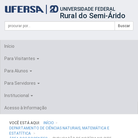
Início
UNIVERSIDADE FEDERAL
do
Rural do Semi-Árido
cabeçalho
do
Campo
Formulário
Buscar
portal
de
da
de
busca
UFERSA
Busca
Início
Para Visitantes
Para Alunos
Para Servidores
Institucional
Acesso à Informação
VOCÊ ESTÁ AQUI:
INÍCIO
DEPARTAMENTO DE CIÊNCIAS NATURAIS, MATEMÁTICA E
ESTATÍTICA