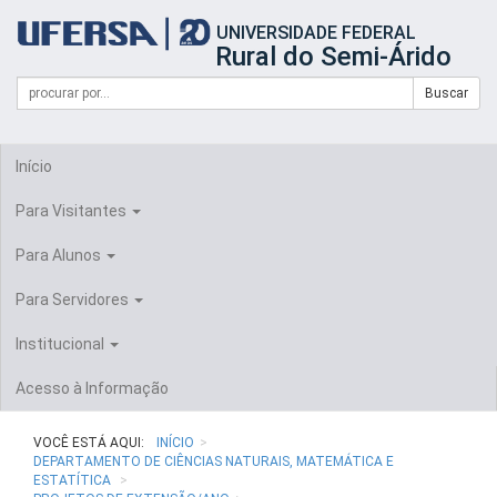
Início
UNIVERSIDADE FEDERAL
do
Rural do Semi-Árido
cabeçalho
do
Campo
Formulário
Buscar
portal
de
da
de
busca
UFERSA
Busca
Início
Para Visitantes
Para Alunos
Para Servidores
Institucional
Acesso à Informação
VOCÊ ESTÁ AQUI:
INÍCIO
DEPARTAMENTO DE CIÊNCIAS NATURAIS, MATEMÁTICA E
ESTATÍTICA