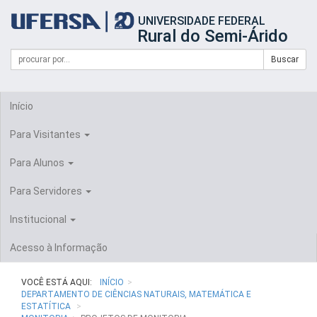
Início
UNIVERSIDADE FEDERAL
do
Rural do Semi-Árido
cabeçalho
do
Campo
Formulário
Buscar
portal
de
da
de
busca
UFERSA
Busca
Início
Para Visitantes
Para Alunos
Para Servidores
Institucional
Acesso à Informação
VOCÊ ESTÁ AQUI:
INÍCIO
DEPARTAMENTO DE CIÊNCIAS NATURAIS, MATEMÁTICA E
ESTATÍTICA