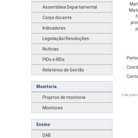
Mate
Assembleia Departamental
Mate
f
Corpo docente
pro
Indicadores
p
Legislação/Resoluções
Notícias
Perío
PIDs e RIDs
Coord
Relatórios de Gestão
Conta
Monitoria
9 de julho 
Projetos de monitoria
Monitores
Ensino
DAB