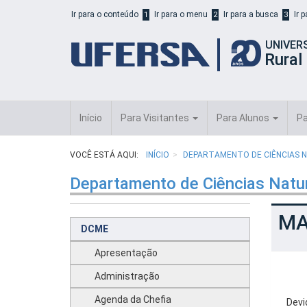
Início
Ir para o conteúdo
Ir para o menu
Ir para a busca
Ir 
1
2
3
do
cabeçalho
UNIVER
do
Rural
portal
da
UFERSA
Início
Para Visitantes
Para Alunos
Pa
VOCÊ ESTÁ AQUI:
INÍCIO
DEPARTAMENTO DE CIÊNCIAS N
Departamento de Ciências Natur
MA
DCME
Apresentação
Administração
Agenda da Chefia
Devi