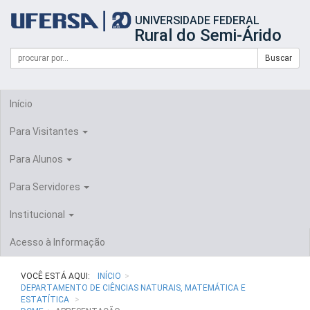
Início
UNIVERSIDADE FEDERAL
do
Rural do Semi-Árido
cabeçalho
do
Campo
Formulário
Buscar
portal
de
da
de
busca
UFERSA
Busca
Início
Para Visitantes
Para Alunos
Para Servidores
Institucional
Acesso à Informação
VOCÊ ESTÁ AQUI:
INÍCIO
DEPARTAMENTO DE CIÊNCIAS NATURAIS, MATEMÁTICA E
ESTATÍTICA