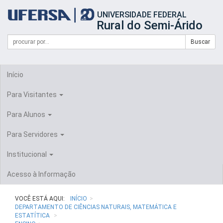
Início
UNIVERSIDADE FEDERAL
do
Rural do Semi-Árido
cabeçalho
do
Campo
Formulário
Buscar
portal
de
da
de
busca
UFERSA
Busca
Início
Para Visitantes
Para Alunos
Para Servidores
Institucional
Acesso à Informação
VOCÊ ESTÁ AQUI:
INÍCIO
DEPARTAMENTO DE CIÊNCIAS NATURAIS, MATEMÁTICA E
ESTATÍTICA