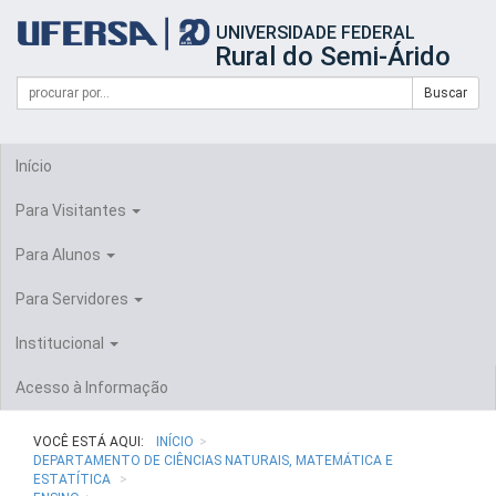
Início
UNIVERSIDADE FEDERAL
do
Rural do Semi-Árido
cabeçalho
do
Campo
Formulário
Buscar
portal
de
da
de
busca
UFERSA
Busca
Início
Para Visitantes
Para Alunos
Para Servidores
Institucional
Acesso à Informação
VOCÊ ESTÁ AQUI:
INÍCIO
DEPARTAMENTO DE CIÊNCIAS NATURAIS, MATEMÁTICA E
ESTATÍTICA